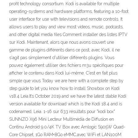
profit technology consortium. Kodi is available for multiple
operating-systems and hardware platforms, featuring a 10-foot
user interface for use with televisions and remote controls. It
allows users to play and view most videos, music, podcasts,
and other digital media files Comment installer des listes IPTV
sur Kodi. Maintenant, alors que nous avons couvert une
gamme de plugins différents dans ce post, avec Kodi, il ne
s'agit pas simplement d'utiliser différents plugins. Vous
pouvez également utiliser des fichiers m3u spécifiques pour
afficher le contenu dans Kodi lui-même. C'est en fait plus
simple que vous Today we are here with a complete step by
step guide to let you know how to install Showbox on Kodi
v18.4 Leia.It’s October 2019 and we have the latest stable Kodi
version available for download which is the Kodi 18.4 and is
codenamed, Leia. 1-16 sur 633 résultats pour "kodi box"
SUNNZO X96 Mini Lecteur Multimédia de Diffusion en
Continu Android 9.0/4K TV Box avec Amlogic S905W Quad-
Core Chipset, 1Go RAM+8Go eMMC,avec WiFi et LAN100M