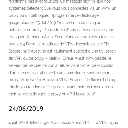
fonctionne pas avec tous les Ce message signifie que nos
systèmes détectent que vous vous connectez via un VPN, un
proxy ou un débloqueur (programme de déblocage
géographique). 25 Jul 2019 “You seem to be using an
unblocker or proxy. Please turn off any of these services and
try again.” Although Avast SecureLine can unblock a few 22
nov. 2019 Parmi la multitude de VPN disponibles, le VPN
Secureline d'Avast ne est hautement suspect d'une utilisation
de VPN ou de proxy – Netflix Erreur Avast VPN désolé, le
serveur de Secureline vpn a refusé votre fichier de disposez
d'un internet actif et ouvert, sans pare-feu et sans serveur
proxy. Why Netflix Blocks a VPN Provider. Netflix isn't doing
this to you randomly. They don't want their members to use
their services through a proxy or VPN because of
24/06/2019
4 juil. 2018 Télécharger Avast SecureLine VPN : Le VPN signé