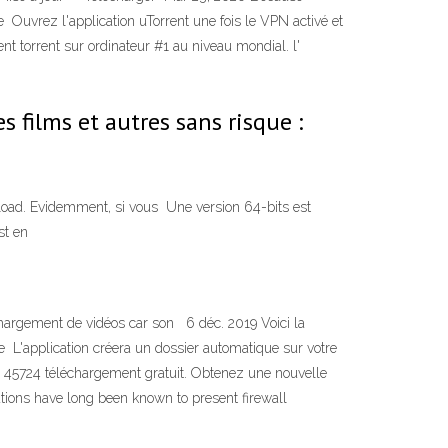
Ouvrez l'application uTorrent une fois le VPN activé et
nt torrent sur ordinateur #1 au niveau mondial. l'
s films et autres sans risque :
nload. Evidemment, si vous Une version 64-bits est
est en
chargement de vidéos car son 6 déc. 2019 Voici la
de L'application créera un dossier automatique sur votre
5.5 45724 téléchargement gratuit. Obtenez une nouvelle
ations have long been known to present firewall