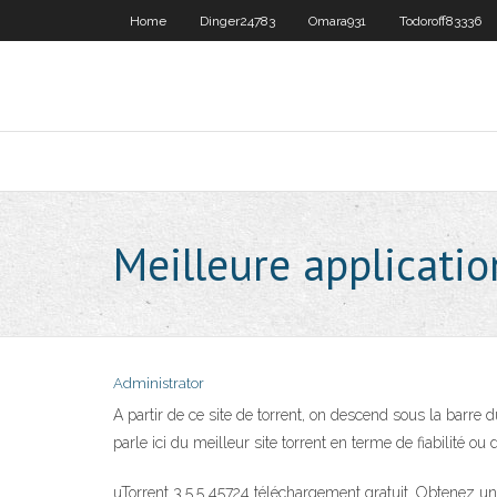
Home
Dinger24783
Omara931
Todoroff83336
Meilleure applicatio
Administrator
A partir de ce site de torrent, on descend sous la barre d
parle ici du meilleur site torrent en terme de fiabilité ou
uTorrent 3.5.5 45724 téléchargement gratuit. Obtenez une