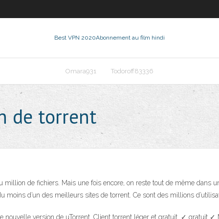
Best VPN 2020
Abonnement au film hindi
Omara931
Todoroff83336
n de torrent
u million de fichiers. Mais une fois encore, on reste tout de même dans une
 du moins d’un des meilleurs sites de torrent. Ce sont des millions d’utilis
 nouvelle version de uTorrent. Client torrent léger et gratuit. ✓ gratui