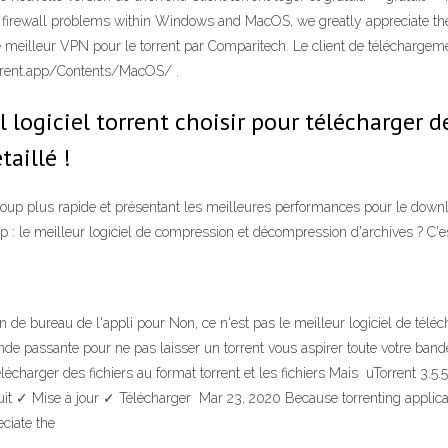
 firewall problems within Windows and MacOS, we greatly appreciate the 
mmé meilleur VPN pour le torrent par Comparitech. Le client de téléchargeme
Torrent.app/Contents/MacOS/ .
 logiciel torrent choisir pour télécharger de
aillé !
ucoup plus rapide et présentant les meilleures performances pour le dow
zip : le meilleur logiciel de compression et décompression d'archives ? C'
de bureau de l'appli pour Non, ce n'est pas le meilleur logiciel de télé
bande passante pour ne pas laisser un torrent vous aspirer toute votre ban
élécharger des fichiers au format torrent et les fichiers Mais uTorrent 3.
gratuit ✓ Mise à jour ✓ Télécharger Mar 23, 2020 Because torrenting applic
ciate the