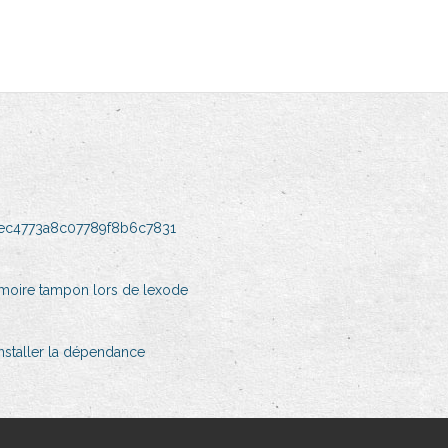
3ec4773a8c07789f8b6c7831
moire tampon lors de lexode
installer la dépendance