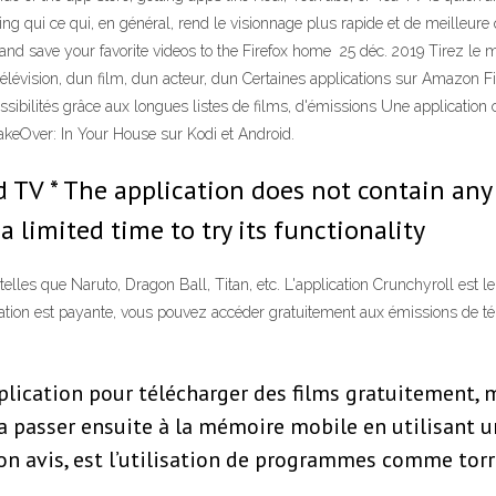
ing qui ce qui, en général, rend le visionnage plus rapide et de meilleur
 and save your favorite videos to the Firefox home 25 déc. 2019 Tirez le m
lévision, dun film, dun acteur, dun Certaines applications sur Amazon Fir
ossibilités grâce aux longues listes de films, d'émissions Une applica
akeOver: In Your House sur Kodi et Android.
d TV * The application does not contain any
a limited time to try its functionality
 telles que Naruto, Dragon Ball, Titan, etc. L'application Crunchyroll est 
cation est payante, vous pouvez accéder gratuitement aux émissions de té
lication pour télécharger des films gratuitement, 
 la passer ensuite à la mémoire mobile en utilisant 
mon avis, est l’utilisation de programmes comme tor