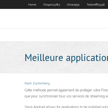
Home
Dinger24783
Omara931
Todoroff83336
Meilleure application
Mark Zuckerberg
Cette méthode permet également de protéger votre Firestic
que pour synchroniser tous vos services de streaming en 
Since Android allows for applications to be installed out