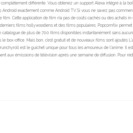
 complètement différente. Vous obtenez un support Alexa intégré à la boîte
tions Android exactement comme Android TV.Si vous ne savez pas comment i
que film. Cette application de film n’a pas de coûts cachés ou des achats i
 derniers films hollywoodiens et des films populaires. Popcornflix permet
d’un catalogue de plus de 700 films disponibles instantanément sans aucu
le box-office. Mais bon, c’est gratuit et de nouveaux films sont ajoutés L'
 Crunchyroll est le guichet unique pour tous les amoureux de l'anime. Il e
ent aux émissions de télévision après une semaine de diffusion. Pour rédu