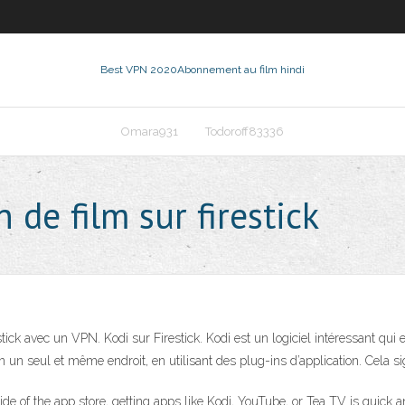
Best VPN 2020
Abonnement au film hindi
Omara931
Todoroff83336
 de film sur firestick
k avec un VPN. Kodi sur Firestick. Kodi est un logiciel intéressant qui es
un seul et même endroit, en utilisant des plug-ins d’application. Cela si
side of the app store, getting apps like Kodi, YouTube, or Tea TV is quick 