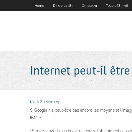
Home
Dinger24783
Omara931
Todoroff83336
Internet peut-il êtr
Mark Zuckerberg
Si Google n'a peut-être pas encore les moyens et l'image
IBM et
18 mars 2020 Le coronavirus pourrait-il vraiment casser