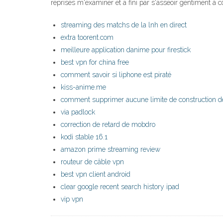
reprises m'examiner et a fini par s'asseoir gentiment à 
streaming des matchs de la lnh en direct
extra toorent.com
meilleure application danime pour firestick
best vpn for china free
comment savoir si liphone est piraté
kiss-anime.me
comment supprimer aucune limite de construction d
via padlock
correction de retard de mobdro
kodi stable 16.1
amazon prime streaming review
routeur de câble vpn
best vpn client android
clear google recent search history ipad
vip vpn