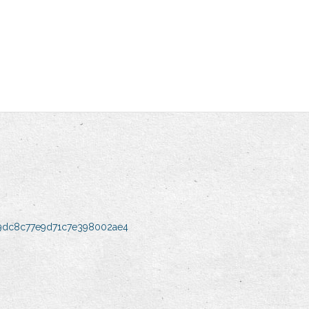
9dc8c77e9d71c7e398002ae4