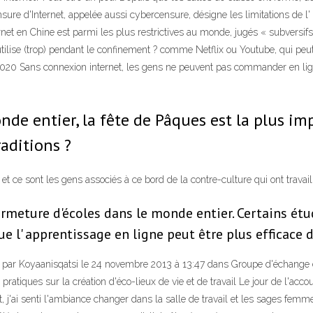
sure d'Internet, appelée aussi cybercensure, désigne les limitations de l
ernet en Chine est parmi les plus restrictives au monde, jugés « subversi
'utilise (trop) pendant le confinement ? comme Netflix ou Youtube, qui p
2020 Sans connexion internet, les gens ne peuvent pas commander en lig
de entier, la fête de Pâques est la plus im
raditions ?
er, et ce sont les gens associés à ce bord de la contre-culture qui ont trava
meture d'écoles dans le monde entier. Certains étud
e l' apprentissage en ligne peut être plus efficace
blié par Koyaanisqatsi le 24 novembre 2013 à 13:47 dans Groupe d'échange d
pratiques sur la création d'éco-lieux de vie et de travail Le jour de l'ac
'ai senti l'ambiance changer dans la salle de travail et les sages femmes 