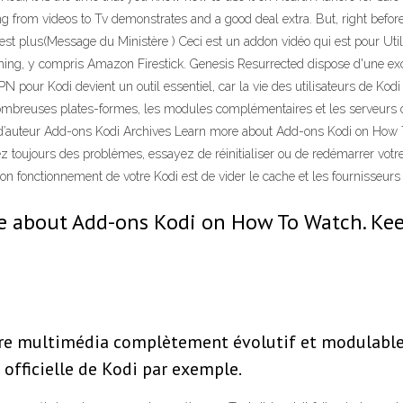
ng from videos to Tv demonstrates and a good deal extra. But, right befor
’est plus(Message du Ministère ) Ceci est un addon vidéo qui est pour Ut
ing, y compris Amazon Firestick. Genesis Resurrected dispose d'une excell
pour Kodi devient un outil essentiel, car la vie des utilisateurs de Kodi 
ombreuses plates-formes, les modules complémentaires et les serveurs on
roits d’auteur Add-ons Kodi Archives Learn more about Add-ons Kodi on H
ez toujours des problèmes, essayez de réinitialiser ou de redémarrer votre
 bon fonctionnement de votre Kodi est de vider le cache et les fournisseu
e about Add-ons Kodi on How To Watch. Kee
re multimédia complètement évolutif et modulable à
 officielle de Kodi par exemple.