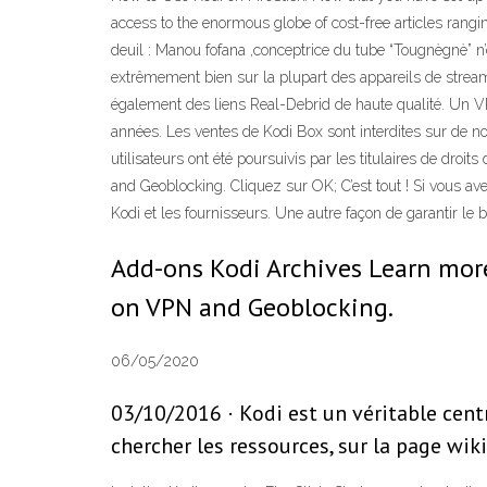
access to the enormous globe of cost-free articles rangi
deuil : Manou fofana ,conceptrice du tube “Tougnègnè” n
extrêmement bien sur la plupart des appareils de stream
également des liens Real-Debrid de haute qualité. Un VPN 
années. Les ventes de Kodi Box sont interdites sur de n
utilisateurs ont été poursuivis par les titulaires de d
and Geoblocking. Cliquez sur OK; C’est tout ! Si vous av
Kodi et les fournisseurs. Une autre façon de garantir le
Add-ons Kodi Archives Learn mor
on VPN and Geoblocking.
06/05/2020
03/10/2016 · Kodi est un véritable cent
chercher les ressources, sur la page wiki