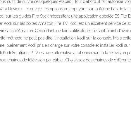
vous suffit de suivre ces quelques étapes : Tout d’abord, il fait autoriser vo
qu’à « Device« , et ouvrez les options en appuyant sur la flèche bas de 
 Kodi sur les guides Fire Stick nécessitent une application appelée ES File 
 Kodi sur les boîtes Amazon Fire TV. Kodi est un excellent service de st
estick d'Amazon. Cependant, certains utilisateurs se sont plaint d'avo
e méthode ne peut pas dire, l'installation Kodi sur la console. Mais cet
re, pleinement Kodi pris en charge sur votre console et installer kodi sur 
i Kodi Solutions IPTV est une alternative à l’abonnement à la télévision par
00 chaînes de télévision par câble.; Choisissez des chaînes de différentes