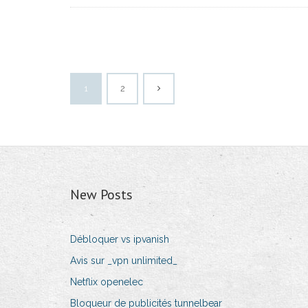
1
2
New Posts
Débloquer vs ipvanish
Avis sur _vpn unlimited_
Netflix openelec
Bloqueur de publicités tunnelbear