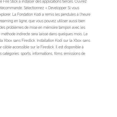
tre Fire Stick à installer des applications tierces. Ouvrez
la télécommande. Sélectionnez « Developper Si vous
Explorer. La Fondation Kodi a remis les pendules à l’heure
reaming en ligne, que vous pouvez utiliser aussi bien
ir des problèmes de mise en mémoire tampon avec les
te méthode indirecte sera laissé dans quelques mois. Le
la Xbox sans Firestick. Installation Kodi sur la Xbox sans
 câble accessible sur le Firestick. Il est disponible à
 catégories: sports, informations, films, émissions de