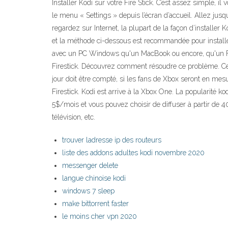
Installer Kodi sur votre Fire Stick. C’est assez simple, il 
le menu « Settings » depuis l’écran d’accueil. Allez jus
regardez sur Internet, la plupart de la façon d’installer
et la méthode ci-dessous est recommandée pour installer
avec un PC Windows qu'un MacBook ou encore, qu'un Fir
Firestick. Découvrez comment résoudre ce problème. Cett
jour doit être compté, si les fans de Xbox seront en mesu
Firestick. Kodi est arrive à la Xbox One. La popularité kod
5$/mois et vous pouvez choisir de diffuser à partir de 40
télévision, etc.
trouver ladresse ip des routeurs
liste des addons adultes kodi novembre 2020
messenger delete
langue chinoise kodi
windows 7 sleep
make bittorrent faster
le moins cher vpn 2020