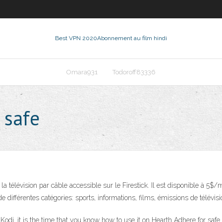
Best VPN 2020
Abonnement au film hindi
Omara931
Todoroff83336
k safe
la télévision par câble accessible sur le Firestick. Il est disponible à 5$
 différentes catégories: sports, informations, films, émissions de télévisio
odi, it is the time that you know how to use it on Hearth Adhere for saf