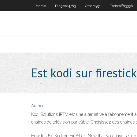
Home
Dinger24783
Omara931
Todoroff83336
Est kodi sur firestic
Author
Kodi Solutions IPTV est une alternative à l’abonnement à 
chaînes de télévision par câble. Choisissez des chaînes de
How to Use Kodi on FireStick. Now that you have set up K