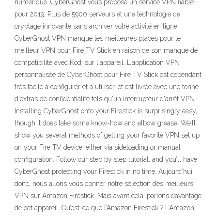
numérique. CyberGhost vous propose un service VPN fiable
pour 2019, Plus de 5900 serveurs et une technologie de
cryptage innovante sans archiver votre activité en ligne.
CyberGhost VPN manque les meilleures places pour le
meilleur VPN pour Fire TV Stick en raison de son manque de
compatibilité avec Kodi sur l'appareil. L'application VPN
personnalisée de CyberGhost pour Fire TV Stick est cependant
très facile à configurer et à utiliser, et est livrée avec une tonne
d'extras de confidentialité tels qu'un interrupteur d'arrêt VPN.
Installing CyberGhost onto your Firestick is surprisingly easy,
though it does take some know-how and elbow grease. We’ll
show you several methods of getting your favorite VPN set up
on your Fire TV device, either via sideloading or manual
configuration. Follow our step by step tutorial, and you’ll have
CyberGhost protecting your Firestick in no time. Aujourd’hui
donc, nous allons vous donner notre sélection des meilleurs
VPN sur Amazon Firestick. Mais avant cela, parlons davantage
de cet appareil. Qu’est-ce que l’Amazon Firestick ? L’Amazon