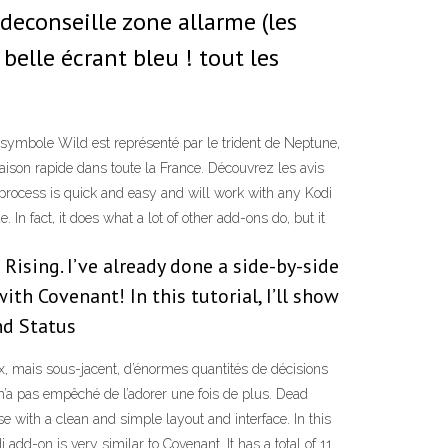
 deconseille zone allarme (les
elle écrant bleu ! tout les
ymbole Wild est représenté par le trident de Neptune,
ison rapide dans toute la France. Découvrez les avis
 process is quick and easy and will work with any Kodi
 In fact, it does what a lot of other add-ons do, but it
ising. I’ve already done a side-by-side
h Covenant! In this tutorial, I’ll show
nd Status
eux, mais sous-jacent, d’énormes quantités de décisions
’a pas empêché de l’adorer une fois de plus. Dead
use with a clean and simple layout and interface. In this
dd-on is very similar to Covenant. It has a total of 11