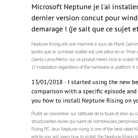
Microsoft Neptune je l'ai installe
dernier version concut pour windo
demarage ! (je sait que ce sujet et
Neptune Rising est une machine à sous de Plank Gaming
tandis que le symbole scatter est une pièce en or. Pris
clients LeroyMerlin sur ce produit Here’s how to install
17 installation regardless of the hardware or platform it i
13/01/2018 · I started using the new be
comparison with a specific episode and 
you how to install Neptune Rising on y
Plutôt se concentrer sur l’attitude de la foule et aller 
structurantes dures qui tuent de nombreuses personnes.
Rising PC Jeux Neptune rising is one of the best rated Kodi
article you will learn how to install the Neptune Rising