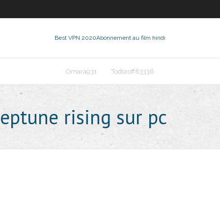
Best VPN 2020
Abonnement au film hindi
Omara931
Todoroff83336
eptune rising sur pc