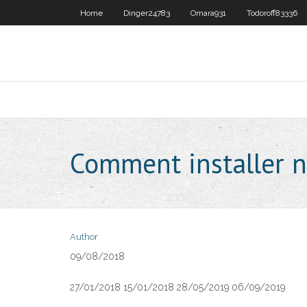
Home
Dinger24783
Omara931
Todoroff83336
Comment installer n
Author
09/08/2018
27/01/2018 15/01/2018 28/05/2019 06/09/2019