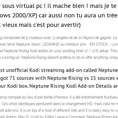
r sous virtual pc ! il mache bien ! mais je te
ws 2000/XP) car aussi non tu aura un trée b
 vieux mais c'est pour avertir)
 composée de 5 rouleaux avec 3 rangées et de 10 façons de gagner. Le s
e avec terre Neptune, blanc, LEGRAND au meilleur prix - EN STOCK - Livra
 the Neptune Rising Kodi addon on your existing Kodi 17 / 17.6 setup. The
s running on. Neptune Rising doesn’t profess to do or offer anything unique.
st unofficial Kodi streaming add-on called Neptune R
got 71 sources with Neptune Rising vs 15 sources wit
our Kodi box. Neptune Rising Kodi Add-on Details a
au camp complet au lieu d’une teinte d’horreur. Il a été extrêmement fructu
 Ces choix identiques perdurent dans le changement HD, mais cela ne m
 add-ons. It is on top of a host of different lists and it is really easy to 
 Kodi Addon. May 6, 2018 by Editor Leave a Comment. Neptune Rising kodi a