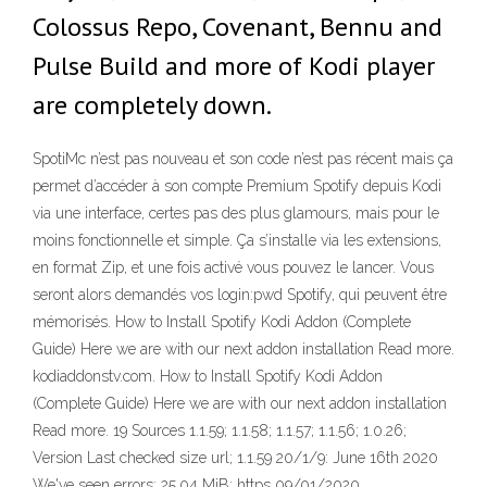
Colossus Repo, Covenant, Bennu and
Pulse Build and more of Kodi player
are completely down.
SpotiMc n’est pas nouveau et son code n’est pas récent mais ça
permet d’accéder à son compte Premium Spotify depuis Kodi
via une interface, certes pas des plus glamours, mais pour le
moins fonctionnelle et simple. Ça s’installe via les extensions,
en format Zip, et une fois activé vous pouvez le lancer. Vous
seront alors demandés vos login:pwd Spotify, qui peuvent être
mémorisés. How to Install Spotify Kodi Addon (Complete
Guide) Here we are with our next addon installation Read more.
kodiaddonstv.com. How to Install Spotify Kodi Addon
(Complete Guide) Here we are with our next addon installation
Read more. 19 Sources 1.1.59; 1.1.58; 1.1.57; 1.1.56; 1.0.26;
Version Last checked size url; 1.1.59 20/1/9: June 16th 2020
We've seen errors: 25.04 MiB: https 09/01/2020