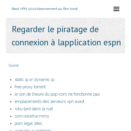
Best VPN 2020
Abonnement au film hindi
Regarder le piratage de
connexion à lapplication espn
Guest
static ip or dynamic ip
free proxy torrent
le son de lheure du pop-corn ne fonctionne pas
emplacements des serveurs vpn avast
roku tard dans la nuit
com.voicefive.mms
porn legal sites
vyprvpn vs nordvpn