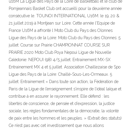
u16M La Ligue des Pays de la Loire de Basketball et le club de
Pomjeannais Basket Club ont accueilli pour la deuxième année
consécutive le. TOUNOI INTERNATIONAL U16M. le 19, 20 &
21 juillet 2019 à Montjean sur Loire. Cette année l'Equipe de
France U16M a affronté l Moto Club du Pays des Olonnes
Ligue des Pays de la Loire: Moto Club du Pays des Olonnes: 5
juillet: Course sur Prairie CHAMPIONNAT COURSE SUR
PRAIRIE 2020 Moto Club Poya Nepoui Ligue de Nouvelle
Calédonie: NEPOUI (98) 4/5 juillet: Entrainement MX-SX
Entrainement MX 4 et 5 juillet. Association Chaillezaise de Spo
Ligue des Pays de la Loire: Chaillé-Sous-Les-Ormeaux. 5
juillet: Entrainement « Dans toute son action, la Fédération de
Paris de la Ligue de l’enseignement s’inspire de l’idéal laïque et
contribue à en assurer le rayonnement. Elle défend : les
libertés de conscience, de pensée et d’expression, la justice
sociale, les règles fondamentales de la démocratie, la volonté
de paix entre les hommes et les peuples. » (Extrait des statuts)
Ce n’est pas avec cet investissement que nous allons