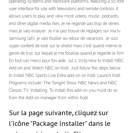
operating-systems and hardware platforms, featuring a 10-foot
user interface for use with televisions and remote controls. It
allows users to play and view most videos, music, podcasts,
and other digital media files Je ne regarde pas trop de séries
mais je vais essayer. Je n'ai pas trouvé de réglages sur ma tv
samsung (4K), je vais fouiller au retour de vacances. Je suis
super content de kodi sur le shield mais c'est quand même le
genre de truc sur lequel je me focalise quand je regarde le film
En tout cas merci pour ton aide. Jul 2, 2019 How to Install NBC
Add-on and Watch NBC on Kodi. Just follow the steps below
to install NBC Sports Live Extra add-on on Kodi. Launch Kodi
Programs include: The Tonight Show, NBC News and NBC
Classic TV. Installing. To install this add-on you must do so
from the Add-on manager from within Kodi
Sur la page suivante, cliquez sur
l'icône "Package installer" dans le