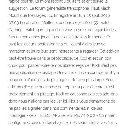
rapide pourrie, ils m'ont répondu qu'ils faisaient suivre la
suggestion. Le forum généraliste francophone. Haut. viach
Moustique Messages : 14 Enregistré le : lun. 15 août, 2016
07:03 Localisation Meilleurs addons de jeu Kodi 55 Twitch
Gaming Twitch gaming add-on vous permet de regarder des
flux de personnes jouant à des jeux à travers le monde. Ce
sont les joueurs professionnels qui jouent à des jeux de
marathon et leurs jeux sont intéressants à regarder. Cet add-on
peut être trouvé dans le dépôt officiel de Kodi et est un bon
choix pour passer votre temps libre et regarder Kodi n'est pas
une application de piratage Une autre chose à considérer: il y a
beaucoup d'add-ons de piratage sur le web plus large. Si un
add-on offre quelque chose de trop beau pour être vrai, c'est
probablement un piratage. Kodi ne cautionne pas ces add-ons,
donc nous n'allons pas les lier ici. Nous vous demandons de
ne pas les signaler dans nos commentaires, ni de les
interroger - cela TÉLÉCHARGER VSTREAM 0.0.2 - Comment
configurer Opensubtitles et ajouter des sous-titres à vos films