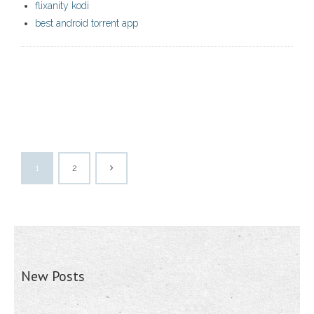
flixanity kodi
best android torrent app
1
2
New Posts