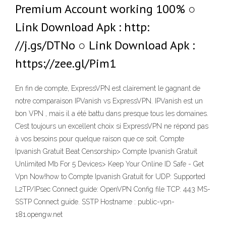
Premium Account working 100% ○
Link Download Apk : http:
//j.gs/DTNo ○ Link Download Apk :
https://zee.gl/Pim1
En fin de compte, ExpressVPN est clairement le gagnant de
notre comparaison IPVanish vs ExpressVPN. IPVanish est un
bon VPN , mais il a été battu dans presque tous les domaines.
C’est toujours un excellent choix si ExpressVPN ne répond pas
à vos besoins pour quelque raison que ce soit. Compte
Ipvanish Gratuit Beat Censorship> Compte Ipvanish Gratuit
Unlimited Mb For 5 Devices‎> Keep Your Online ID Safe - Get
Vpn Now!how to Compte Ipvanish Gratuit for UDP: Supported
L2TP/IPsec Connect guide: OpenVPN Config file TCP: 443 MS-
SSTP Connect guide. SSTP Hostname : public-vpn-
181.opengw.net