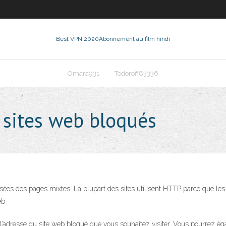
Best VPN 2020
Abonnement au film hindi
Omara931
Todoroff83336
 sites web bloqués
es des pages mixtes. La plupart des sites utilisent HTTP parce que les in
web
er l’adresse du site web bloqué que vous souhaitez visiter. Vous pourrez 