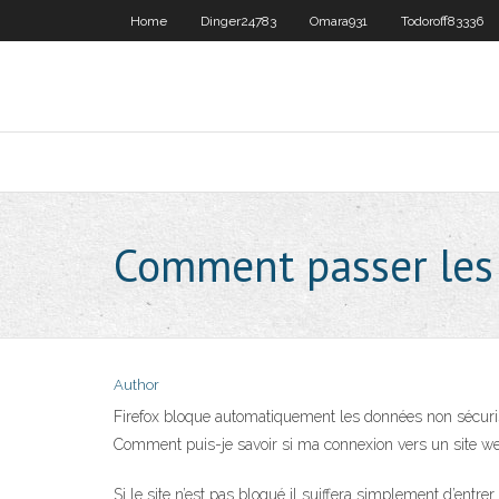
Home
Dinger24783
Omara931
Todoroff83336
Comment passer les
Author
Firefox bloque automatiquement les données non sécurisé
Comment puis-je savoir si ma connexion vers un site 
Si le site n’est pas bloqué il suiffera simplement d’entr