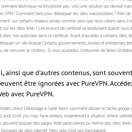
e première technique ne fonctionne pas, voici une solution qui devrait marc
un VPN ! Comment faire pour débloquer les sites inaccessibles ? Rien de
ent, sur certains réseaux privés comme ceux que nous citions dans l’intro
at sur les sites Web ? Les erreurs de certificat se produisent quand vous 
st donc non autorisée sans ce certificat. Avant d'accéder à certains sites
bloquer un site bloqué Certains gouvernements, écoles et entreprises tent
u de censurer le contenu. Si vous souhaitez contourner de telles limitati
l, ainsi que d’autres contenus, sont souven
peuvent être ignorées avec PureVPN. Accédez
 Web avec PureVPN.
es utiles! Déblocage à l'aide Alors, comment utiliser le cache google p
3 août 2018 you may have already experienced a situation where website
 peuvent bloquer des pages Web particulières ou même des sites Web ent
blocages de sites internet. Mais cela n'est pas transparent.