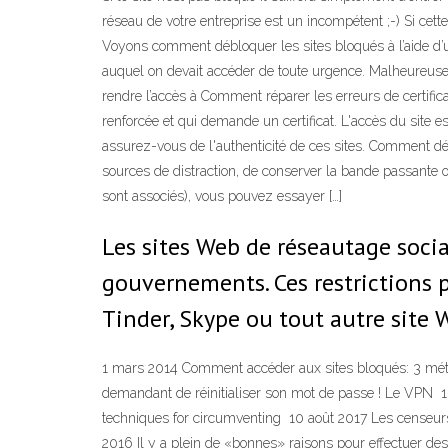
réseau de votre entreprise est un incompétent ;-) Si cett
Voyons comment débloquer les sites bloqués à l’aide d’
auquel on devait accéder de toute urgence. Malheureusem
rendre l’accès à Comment réparer les erreurs de certific
renforcée et qui demande un certificat. L'accès du site e
assurez-vous de l'authenticité de ces sites. Comment dé
sources de distraction, de conserver la bande passante o
sont associés), vous pouvez essayer […]
Les sites Web de réseautage socia
gouvernements. Ces restrictions 
Tinder, Skype ou tout autre site
1 mars 2014 Comment accéder aux sites bloqués: 3 méthod
demandant de réinitialiser son mot de passe ! Le VPN 1
techniques for circumventing 10 août 2017 Les censeurs
2016 Il y a plein de «bonnes» raisons pour effectuer des 