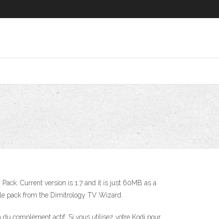
ack. Current version is 1.7 and it is just 60MB as a
dable pack from the Dimitrology TV Wizard.
 du complément actif. Si vous utilisez votre Kodi pour