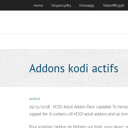
Home
Dinger24783
Omara931
Todoroff83336
Addons kodi actifs
author
29/11/2018 · KODI Adult Addon Pack Updated To Version 1
zipped file. It contains 28 KODI adult addons and as iro
Pour installer l'addon de Mobdro sur Kodi, vous devez su