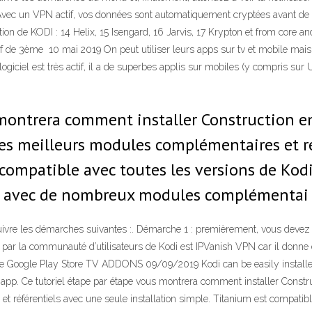
e Avec un VPN actif, vos données sont automatiquement cryptées avant de
tion de KODI : 14 Helix, 15 Isengard, 16 Jarvis, 17 Krypton et from core
 de 3ème 10 mai 2019 On peut utiliser leurs apps sur tv et mobile mais 
giciel est très actif, il a de superbes applis sur mobiles (y compris sur
 montrera comment installer Construction en
es meilleurs modules complémentaires et ré
compatible avec toutes les versions de Kodi,
ser avec de nombreux modules complémentai
uivre les démarches suivantes :. Démarche 1 : premièrement, vous devez 
r la communauté d’utilisateurs de Kodi est IPVanish VPN car il donne de 
the Google Play Store TV ADDONS 09/09/2019 Kodi can be easily installe
app. Ce tutoriel étape par étape vous montrera comment installer Constru
référentiels avec une seule installation simple. Titanium est compatible 