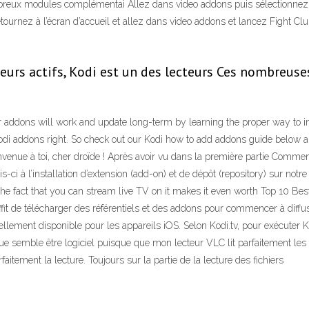
breux modules complémentai Allez dans video addons puis sélectionnez l’
tournez à l’écran d’accueil et allez dans video addons et lancez Fight Cl
ateurs actifs, Kodi est un des lecteurs Ces nombreus
ddons will work and update long-term by learning the proper way to ins
 Kodi addons right. So check out our Kodi how to add addons guide below a
enue à toi, cher droïde ! Après avoir vu dans la première partie Comment 
s-ci à l’installation d’extension (add-on) et de dépôt (repository) sur no
he fact that you can stream live TV on it makes it even worth Top 10 Bes
uffit de télécharger des référentiels et des addons pour commencer à diffus
iellement disponible pour les appareils iOS. Selon Kodi.tv, pour exécuter
 semble être logiciel puisque que mon lecteur VLC lit parfaitement les fi
itement la lecture. Toujours sur la partie de la lecture des fichiers