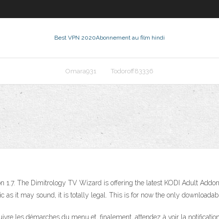
Best VPN 2020
Abonnement au film hindi
Omara931
Todoroff83336
.7. The Dimitrology TV Wizard is offering the latest KODI Adult Addon P
nic as it may sound, it is totally legal. This is for now the only downloa
ivre les démarches du menu et, finalement, attendez à voir la notification