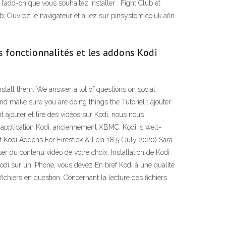
add-on que vous souhaitez installer : Fight Club et
ub; Ouvrez le navigateur et allez sur pinsystem.co.uk afin
es fonctionnalités et les addons Kodi
tall them. We answer a lot of questions on social
nd make sure you are doing things the Tutoriel : ajouter
ajouter et lire des vidéos sur Kodi, nous nous
tre application Kodi, anciennement XBMC. Kodi is well-
t Kodi Addons For Firestick & Leia 18.5 (July 2020) Sara
er du contenu vidéo de votre choix. Installation de Kodi
 Kodi sur un iPhone, vous devez En bref Kodi à une qualité
chiers en question. Concernant la lecture des fichiers