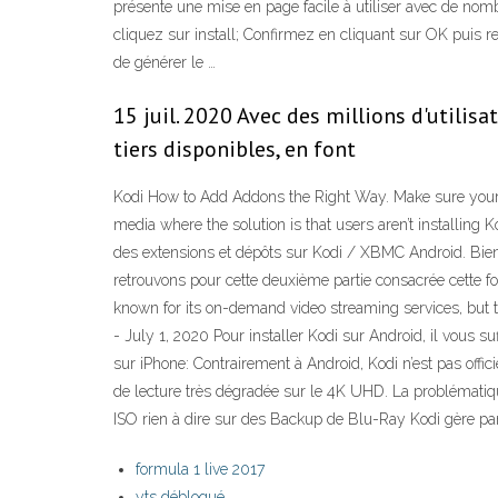
présente une mise en page facile à utiliser avec de nom
cliquez sur install; Confirmez en cliquant sur OK puis re
de générer le …
15 juil. 2020 Avec des millions d'utilis
tiers disponibles, en font
Kodi How to Add Addons the Right Way. Make sure your a
media where the solution is that users aren’t installing
des extensions et dépôts sur Kodi / XBMC Android. Bienv
retrouvons pour cette deuxième partie consacrée cette foi
known for its on-demand video streaming services, but t
- July 1, 2020 Pour installer Kodi sur Android, il vous s
sur iPhone: Contrairement à Android, Kodi n’est pas offic
de lecture très dégradée sur le 4K UHD. La problématique
ISO rien à dire sur des Backup de Blu-Ray Kodi gère parfa
formula 1 live 2017
yts débloqué