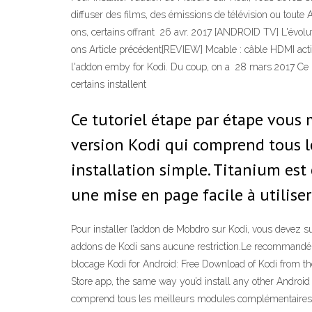
diffuser des films, des émissions de télévision ou tout
ons, certains offrant 26 avr. 2017 [ANDROID TV] L'évolu
ons Article précédent[REVIEW] Mcable : câble HDMI actif
l'addon emby for Kodi. Du coup, on a 28 mars 2017 Ce lo
certains installent
Ce tutoriel étape par étape vous
version Kodi qui comprend tous l
installation simple. Titanium est 
une mise en page facile à utili
Pour installer l’addon de Mobdro sur Kodi, vous devez s
addons de Kodi sans aucune restriction.Le recommandé pa
blocage Kodi for Android: Free Download of Kodi from 
Store app, the same way you’d install any other Android 
comprend tous les meilleurs modules complémentaires et 