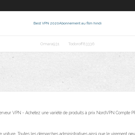
Best VPN 2020
Abonnement au film hindi
Omara931
Todoroff83336
 et serveur VPN - Achetez une variété de produits à prix NordVPN Compt
e voiture. Toutes les démarches administratives ainsi que le virement p