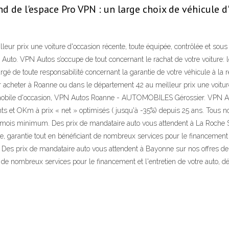
 de l'espace Pro VPN : un large choix de véhicule d'
ur prix une voiture d'occasion récente, toute équipée, contrôlée et sous 
uto. VPN Autos s’occupe de tout concernant le rachat de votre voiture: 
 de toute responsabilité concernant la garantie de votre véhicule à la rev
ur acheter à Roanne ou dans le département 42 au meilleur prix une voiture
tomobile d'occasion, VPN Autos Roanne - AUTOMOBILES Gérossier. VPN A
ts et OKm à prix « net » optimisés ( jusqu'à -35%) depuis 25 ans. Tous no
2 mois minimum. Des prix de mandataire auto vous attendent à La Roche S
ée, garantie tout en bénéficiant de nombreux services pour le financement et
Des prix de mandataire auto vous attendent à Bayonne sur nos offres de
iant de nombreux services pour le financement et l'entretien de votre auto,