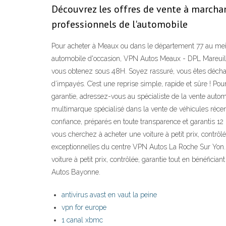
Découvrez les offres de vente à marchand
professionnels de l'automobile
Pour acheter à Meaux ou dans le département 77 au meille
automobile d'occasion, VPN Autos Meaux - DPL Mareuil A
vous obtenez sous 48H. Soyez rassuré, vous êtes déchargé
d’impayés. C’est une reprise simple, rapide et sûre ! Po
garantie, adressez-vous au spécialiste de la vente au
multimarque spécialisé dans la vente de véhicules récen
confiance, préparés en toute transparence et garantis 1
vous cherchez à acheter une voiture à petit prix, contrôl
exceptionnelles du centre VPN Autos La Roche Sur Yon. 
voiture à petit prix, contrôlée, garantie tout en bénéfic
Autos Bayonne.
antivirus avast en vaut la peine
vpn for europe
1 canal xbmc