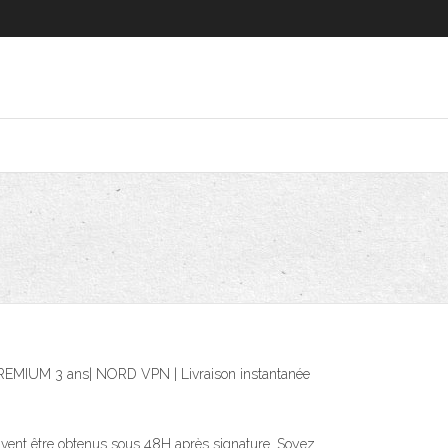
e PREMIUM 3 ans| NORD VPN | Livraison instantanée
euvent être obtenus sous 48H après signature. Soyez