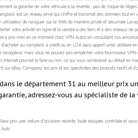
ernant la garantie de votre véhicule à la revente : pas de risque de litig
 anglais), est un réseau privé qui chiffre et transmet des données tout e
n utilisateur de naviguer sur le Web de manière privée et sécurisée Lors
lecter votre activité en ligne et la vendre à des tiers et à des réseaux de pu
aire à prix mini en ce moment chez VPN Autos en consultant nos annonces sp
'acheter au comptant, à crédit ou en LOA sans apport un(e) utilitaire en 
otre navigateur, mais vous ne pouvez pas empêcher votre fournisseur VPN
 Internet pourrait le faire ou non, ce qui vous ramènerait au début en mat
sur eBay Comparez les prix et les spécificités des produits neufs et d'occ
dans le département 31 au meilleur prix une
garantie, adressez-vous au spécialiste de l
ur prix une voiture d'occasion récente, toute équipée, contrôlée et sous 
 Auto.