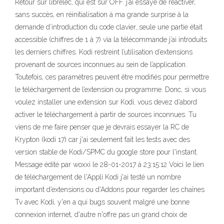
Retour sur librelec, qui est sur OFF. j’ai essayé de réactiver,
sans succès, en réinitialisation à ma grande surprise à la
demande d’introduction du code clavier…seule une partie était
accessible (chiffres de 1 à 7) via la télécommande j’ai introduits
les derniers chiffres. Kodi restreint l’utilisation d’extensions
provenant de sources inconnues au sein de l’application.
Toutefois, ces paramètres peuvent être modifiés pour permettre
le téléchargement de l’extension ou programme. Donc, si vous
voulez installer une extension sur Kodi, vous devez d’abord
activer le téléchargement à partir de sources inconnues. Tu
viens de me faire penser que je devrais essayer la RC de
Krypton (kodi 17) car j'ai seulement fait les tests avec des
version stable de Kodi/SPMC du google store pour l'instant.
Message édité par woxxi le 28-01-2017 à 23:15:12 Voici le lien
de téléchargement de l'Appli Kodi j'ai testé un nombre
important d’extensions ou d'Addons pour regarder les chaînes
Tv avec Kodi, y'en a qui bugs souvent malgré une bonne
connexion internet, d'autre n'offre pas un grand choix de