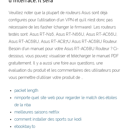
d’interface. Il sera
Veuillez noter que la plupart de routeurs Asus sont déjà
configurés pour l’utilisation d’un VPN et qu’il n’est donc pas
nécessaire de les flasher (changer le firmware). Les routeurs
testés sont: Asus RT-N16, Asus RT-N66U, Asus RT-AC66U,
Asus RT-AC68U, Asus RT-AC87U Asus RT-AC68U Routeur.
Besoin d’un manuel pour votre Asus RT-AC68U Routeur ? Ci-
dessous, vous pouvez visualiser et télécharger le manuel PDF
gratuitement. Il y a aussi une foire aux questions, une
évaluation du produit et les commentaires des utilisateurs pour
vous permettre d’utiliser votre produit de …
packet length
nimporte quel site web pour regarder le match des étoiles
de la nba
meilleures saisons netflix
comment installer des sports sur kodi
ebookbay.to