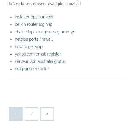
la vie de Jésus avec l’évangile interactif!
installer ppv sur kodi
belkin router login ip
chaîne tapis rouge des grammys
netbios ports firewall
how to get voip
yahoo.com email register
serveur vpn australia gratuit
netgear.com router
1
2