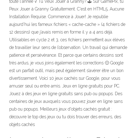
toute l'année √ Tu Veux Jouer à Granny? 🕹️ Sur GamePix, tu
Peux Jouer à Granny Gratuitement. C'est en HTML5, Aucune
Installation Requise. Commence à Jouer! Je republie
aujourd’hui les fameux fichiers « cache-cache » (4 fichiers de
12 dessins) que j’avais remis en forme il y a 4 ans déjà.
Utilisables en cycle 2 et 3, ces fichiers permettent aux élèves
de travailler leur sens de l’observation. Un travail qui demande
patience et persévérance. Et parce que certains dessins sont
très ardus, je vous joins également les corrections 🙂 Google
est un parfait outil, mais peut également s’avérer être un bon
divertissement. Voici 10 jeux cachés sur Google, pour vous
amuser seul ou entre amis. Jeux en ligne gratuits pour PC.
Jouez à des jeux en ligne gratuits sans pub ou popups. Des
centaines de jeux auxquels vous pouvez jouer en ligne sans
pub ou popups. Meilleurs jeux d'objets cachés gratuit :
découvre le top des jeux ou tu dois trouver des erreurs, des
objets cachés