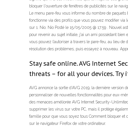
bloquer l'ouverture de fenêtres de publicités sur le nav
Le menu pare-feu vous informe du nombre de paquets blo
fonctionne via des profils que vous pouvez modifier via l
sur 1. Nio. Nio Posté le 15/05/2005 @ 17:59 . Nouvel ast
pour revenir au sujet initiale, j'ai un ami possédant bien
vous pouvez l’autoriser à travers le pare-feu, au lieu de d
résolution des problèmes, puis essayez à nouveau. Appr
Stay safe online. AVG Internet S
threats – for all your devices. Try i
AVG annonce la sortie d’AVG 2019, la dernière version d
personnaliser de nouvelles fonctionnalités pour eux-mê
des menaces améliorée AVG Internet Security-Unlimited e
supprimer les virus sur votre PC, mais il protège égalem
famille pour que vous soyez tous Comment bloquer et déb
sur le navigateur Firefox de votre ordinateur.