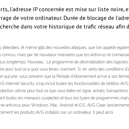
rts, l'adresse IP concernée est mise sur liste noire
age de votre ordinateur. Durée de blocage de l'adres
cherche dans votre historique de trafic réseau afin 
s détectées, et même 99% des nouvelles attaques, que l’on appelle égaleme
rus connus, mais par de nouveaux malwares que les antivirus ne connaiss
 plus longtemps. Nouveau : Le programme de désinstallation des logiciel
re pour tout ce à quoi vous tenez vraiment. Si, en vertu des conditions d
 aucune, vous prévenir que la Période d'Abonnement arrive à son terme, e
G Internet Security 2019 inclut toutes les fonctionnalités de l’édition AV
otection ultime pour tout ce que vous faites en ligne: achats, transaction
quant toutes les menaces suspectes et tous les types de programmes malve
yse antivirus pour Windows, Mac, Android et iOS. AVG Clear (anciennement
ment les produits AVG installés sur un ordinateur. Il peut ainsi