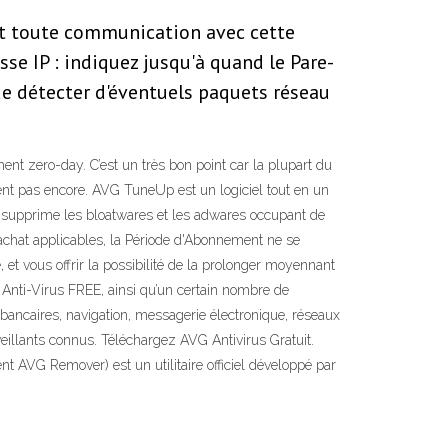
, et toute communication avec cette
se IP : indiquez jusqu'à quand le Pare-
de détecter d'éventuels paquets réseau
nt zero-day. C’est un très bon point car la plupart du
ent pas encore. AVG TuneUp est un logiciel tout en un
s supprime les bloatwares et les adwares occupant de
'achat applicables, la Période d'Abonnement ne se
t vous offrir la possibilité de la prolonger moyennant
G Anti-Virus FREE, ainsi qu’un certain nombre de
s bancaires, navigation, messagerie électronique, réseaux
illants connus. Téléchargez AVG Antivirus Gratuit.
 AVG Remover) est un utilitaire officiel développé par