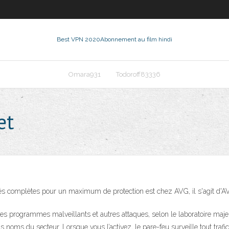
Best VPN 2020
Abonnement au film hindi
Omara931
Todoroff83336
et
nalités complètes pour un maximum de protection est chez AVG, il s'agi
 programmes malveillants et autres attaques, selon le laboratoire majeur
noms du secteur. Lorsque vous l’activez, le pare-feu surveille tout trafic 