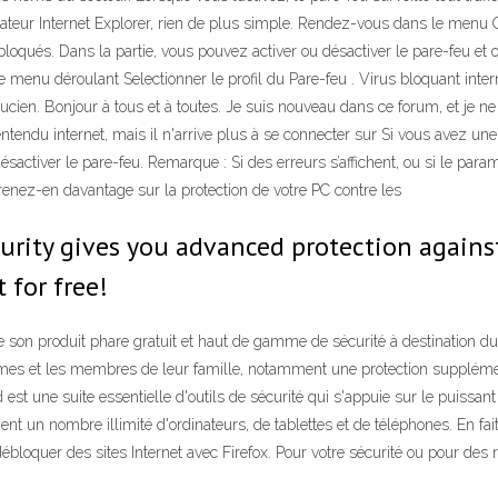
igateur Internet Explorer, rien de plus simple. Rendez-vous dans le menu O
qués. Dans la partie, vous pouvez activer ou désactiver le pare-feu et 
e menu déroulant Selectionner le profil du Pare-feu . Virus bloquant inter
ucien. Bonjour à tous et à toutes. Je suis nouveau dans ce forum, et je ne
 entendu internet, mais il n'arrive plus à se connecter sur Si vous avez une
ésactiver le pare-feu. Remarque : Si des erreurs s’affichent, ou si le paramèt
enez-en davantage sur la protection de votre PC contre les
ecurity gives you advanced protection again
t for free!
e son produit phare gratuit et haut de gamme de sécurité à destination d
mes et les membres de leur famille, notamment une protection supplément
st une suite essentielle d'outils de sécurité qui s'appuie sur le puissan
ent un nombre illimité d'ordinateurs, de tablettes et de téléphones. En fa
loquer des sites Internet avec Firefox. Pour votre sécurité ou pour des