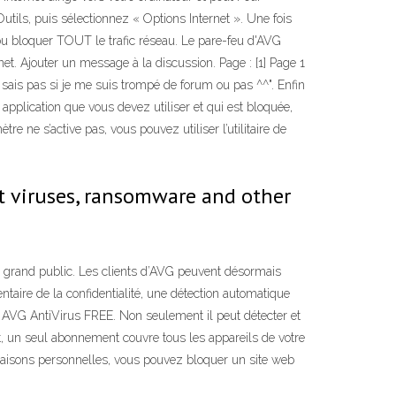
utils, puis sélectionnez « Options Internet ». Une fois
ou bloquer TOUT le trafic réseau. Le pare-feu d'AVG
net. Ajouter un message à la discussion. Page : [1] Page 1
 sais pas si je me suis trompé de forum ou pas ^^". Enfin
 application que vous devez utiliser et qui est bloquée,
re ne s’active pas, vous pouvez utiliser l’utilitaire de
st viruses, ransomware and other
u grand public. Les clients d’AVG peuvent désormais
aire de la confidentialité, une détection automatique
t AVG AntiVirus FREE. Non seulement il peut détecter et
it, un seul abonnement couvre tous les appareils de votre
 raisons personnelles, vous pouvez bloquer un site web