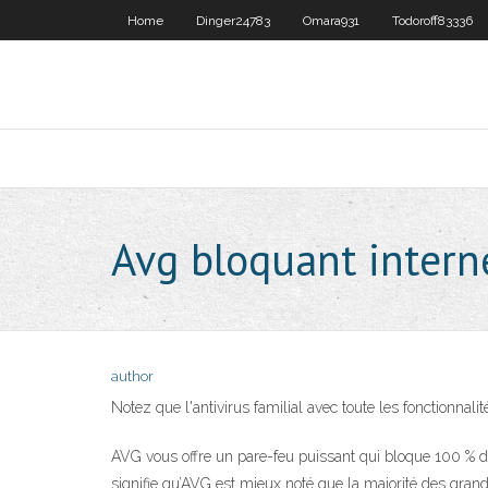
Home
Dinger24783
Omara931
Todoroff83336
Avg bloquant intern
author
Notez que l'antivirus familial avec toute les fonction
AVG vous offre un pare-feu puissant qui bloque 100 % des
signifie qu’AVG est mieux noté que la majorité des grands 