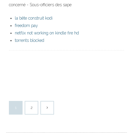
concerné - Sous-officiers des sape
la bête construit kodi
freedom pay
netflix not working on kindle fire hd
torrents blocked
1
2