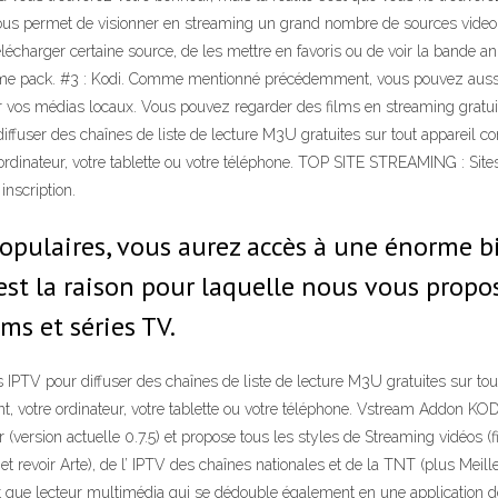
us permet de visionner en streaming un grand nombre de sources video (c
élécharger certaine source, de les mettre en favoris ou de voir la bande 
ime pack. #3 : Kodi. Comme mentionné précédemment, vous pouvez aussi b
r vos médias locaux. Vous pouvez regarder des films en streaming gratu
diffuser des chaînes de liste de lecture M3U gratuites sur tout appareil c
re ordinateur, votre tablette ou votre téléphone. TOP SITE STREAMING : Si
inscription.
populaires, vous aurez accès à une énorme 
’est la raison pour laquelle nous vous propo
ms et séries TV.
s IPTV pour diffuser des chaînes de liste de lecture M3U gratuites sur tou
nt, votre ordinateur, votre tablette ou votre téléphone. Vstream Addon KODI
(version actuelle 0.7.5) et propose tous les styles de Streaming vidéos (f
 et revoir Arte), de l’ IPTV des chaînes nationales et de la TNT (plus Mei
nt que lecteur multimédia qui se dédouble également en une application 