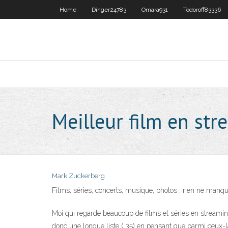
Home
Dinger24783
Omara931
Todoroff83336
Meilleur film en str
Mark Zuckerberg
Films, séries, concerts, musique, photos ; rien ne manque
Moi qui regarde beaucoup de films et séries en streaming
donc une longue liste ( 35) en pensant que parmi ceux-l