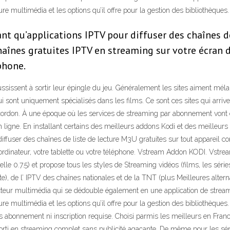
re multimédia et les options qu’il offre pour la gestion des bibliothèques.
ant qu’applications IPTV pour diffuser des chaînes d
haînes gratuites IPTV en streaming sur votre écran de
phone.
éussissent à sortir leur épingle du jeu. Généralement les sites aiment méla
ui sont uniquement spécialisés dans les films. Ce sont ces sites qui arriv
ordon. À une époque où les services de streaming par abonnement vont et
ligne. En installant certains des meilleurs addons Kodi et des meilleurs
diffuser des chaînes de liste de lecture M3U gratuites sur tout appareil c
e ordinateur, votre tablette ou votre téléphone. Vstream Addon KODI. Vstre
elle 0.7.5) et propose tous les styles de Streaming vidéos (films, les sér
Arte), de l’ IPTV des chaînes nationales et de la TNT (plus Meilleures alte
cteur multimédia qui se dédouble également en une application de strea
ure multimédia et les options qu’il offre pour la gestion des bibliothèqu
ns abonnement ni inscription requise. Choisi parmis les meilleurs en Franc
sorti en streaming complet sans publicité agaçante. De même pour les séri