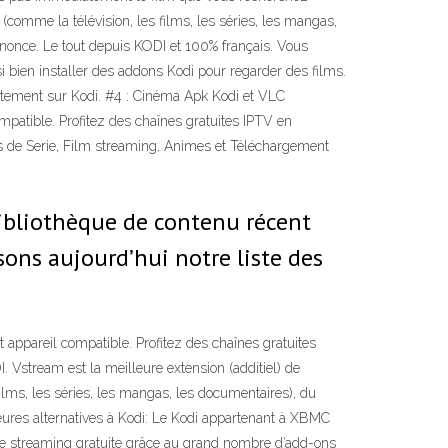
omme la télévision, les films, les séries, les mangas,
annonce. Le tout depuis KODI et 100% français. Vous
ien installer des addons Kodi pour regarder des films.
itement sur Kodi. #4 : Cinéma Apk Kodi et VLC
ompatible. Profitez des chaînes gratuites IPTV en
tes de Serie, Film streaming, Animes et Téléchargement
bibliothèque de contenu récent
sons aujourd’hui notre liste des
t appareil compatible. Profitez des chaînes gratuites
. Vstream est la meilleure extension (additiel) de
ilms, les séries, les mangas, les documentaires), du
lleures alternatives à Kodi: Le Kodi appartenant à XBMC
de streaming gratuite grâce au grand nombre d’add-ons