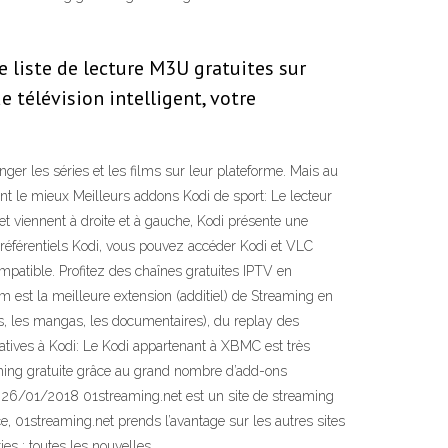
e liste de lecture M3U gratuites sur
 télévision intelligent, votre
nger les séries et les films sur leur plateforme. Mais au
ent le mieux Meilleurs addons Kodi de sport: Le lecteur
 viennent à droite et à gauche, Kodi présente une
 référentiels Kodi, vous pouvez accéder Kodi et VLC
ompatible. Profitez des chaînes gratuites IPTV en
am est la meilleure extension (additiel) de Streaming en
ies, les mangas, les documentaires), du replay des
rnatives à Kodi: Le Kodi appartenant à XBMC est très
ming gratuite grâce au grand nombre d’add-ons
es. 26/01/2018 01streaming.net est un site de streaming
e, 01streaming.net prends l’avantage sur les autres sites
es : toutes les nouvelles