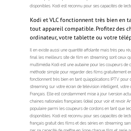
disponibles. Kodi est reconnu pour ses capacités de lectu
Kodi et VLC fonctionnent très bien en t
tout appareil compatible. Profitez des c
ordinateur, votre tablette ou votre télé
Il en existe aussi une quantité affolante mais très peu r
final les meilleurs site de film en streaming sont ceux q
multimédia Kodi est une aubaine pour les coupeurs de c
méthode simple pour regarder des films gratuitement en 
fonctionnent très bien en tant qu’applications IPTV pour 
streaming sur votre écran de télévision intelligent, votr
Français. Elle est constamment mise à jour (version actu
chaines nationales françaises (idéal pour voir et revoir 
populaire parmi les coupeurs de cordons en tant que le
disponibles. Kodi est reconnu pour ses capacités de lect
français gratuit des films et des séries en streaming sa
par sa capacité de mettre en ligne chaque film et serie 