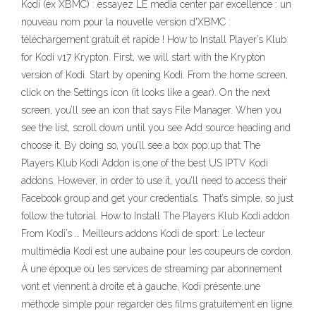
Kodi (ex XBMC) : essayez LE media center par excellence : un
nouveau nom pour la nouvelle version d'XBMC :
téléchargement gratuit et rapide ! How to Install Player’s Klub
for Kodi v17 Krypton. First, we will start with the Krypton
version of Kodi. Start by opening Kodi. From the home screen,
click on the Settings icon (it looks like a gear). On the next
screen, you’ll see an icon that says File Manager. When you
see the list, scroll down until you see Add source heading and
choose it. By doing so, you’ll see a box pop up that The
Players Klub Kodi Addon is one of the best US IPTV Kodi
addons. However, in order to use it, you’ll need to access their
Facebook group and get your credentials. That’s simple, so just
follow the tutorial. How to Install The Players Klub Kodi addon
From Kodi’s … Meilleurs addons Kodi de sport: Le lecteur
multimédia Kodi est une aubaine pour les coupeurs de cordon.
À une époque où les services de streaming par abonnement
vont et viennent à droite et à gauche, Kodi présente une
méthode simple pour regarder des films gratuitement en ligne.