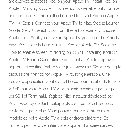
are allowed to access Kodi on your Apple TV. Install Kodi on
Apple TV using X code. This method is available only for mac
and computers. This method is used to install Kodi on Apple
TV 4K. Step 1: Connect your Apple TV to Mac. Step 2: Launch
Xcode. Step 3: Select tvOS from the left sidebar and choose
Application. So, if you have an Apple TV you should definitely
have Kodi. Here is how to install Kodi on Apple TV. See also:
How to enable screen mirroring on iOS 11. Installing Kodi On
Apple TV Fourth Generation. Kodi is not an Apple approved
app but its exciting features are just awesome. We are going to
discuss the method for Apple TV fourth generation. Une
nouvelle application vient d’être libérée pour installer NitoTV et
XBMC sur votre Apple TV 2 sans avoir besoin de passer par
les SSH et Terminal.Il s’agit de Nito Installer développé par
Kevin Bradley de Jailbreakappletv.com lequel est proposé
seulement pour Mac. Vous pouvez trouver le numéro de
modèle de votre Apple TV à trois endroits différents. Ce
numéro permet d’identifier votre appareil. L’apparence des