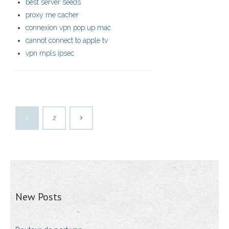
best server seeds
proxy me cacher
connexion vpn pop up mac
cannot connect to apple tv
vpn mpls ipsec
1
2
New Posts